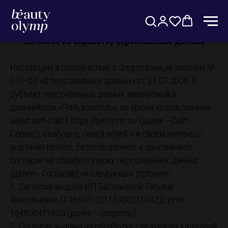
Согласие на обработку персональных данных
Настоящим в соответствии с Федеральным законом №
152-ФЗ «О персональных данных» от 27.07.2006, Я,
субъект персональных данных, именуемый в
дальнейшем «Пользователь», во время использования
мною веб-сайта https://beolymp.ru/ (далее - Сайт,
Сервис), свободно, своей волей и в своем интересе
выражаю полное, безоговорочное и однозначное
согласие на обработку моих персональных данных
(далее - Согласие) на следующих условиях:
1. Согласие выдано ИП Басмановой Татьяне
Анатольевне, ОГРНИП 321169000110422, ИНН
164800411600 (далее - Оператор).
2. Согласие выдано на обработку следующих категорий