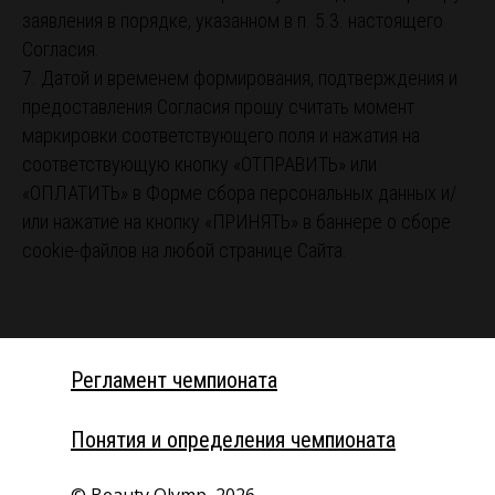
заявления в порядке, указанном в п. 5.3. настоящего
Согласия.
7. Датой и временем формирования, подтверждения и
предоставления Согласия прошу считать момент
маркировки соответствующего поля и нажатия на
соответствующую кнопку «ОТПРАВИТЬ» или
«ОПЛАТИТЬ» в Форме сбора персональных данных и/
или нажатие на кнопку «ПРИНЯТЬ» в баннере о сборе
cookie-файлов на любой странице Сайта.
Регламент чемпионата
Понятия и определения чемпионата