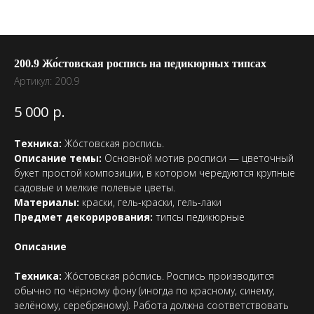
200.9 Жо́стовская роспись на педикюрных типсах
Артикул:
200.9
р.
5 000
Техника:
Жо́стовская роспись.
Описание темы:
Основной мотив росписи — цветочный
букет простой композиции, в котором чередуются крупные
садовые и мелкие полевые цветы.
Материалы:
краски, гель-краски, гель-лаки
Предмет декорирования:
типсы педикюрные
Описание
Техника:
Жо́стовская ро́спись. Роспись производится
обычно по чёрному фону (иногда по красному, синему,
зелёному, серебряному). Работа должна соответствовать