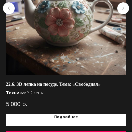
22.6. 3D лепка на посуде. Тема: «Свободная»
23
пр
Техника:
3D лепка
Тема:
Свободная
Те
р.
5 000
Материалы:
Гель, акрил
Те
5 
Предмет декорирования:
чашки, столовые приборы,
Ма
Подробнее
тарелки и т.д.
Пр
пе