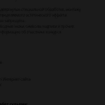
подвергнутые специальной обработке, монтажу
определяемого эстетического эффекта.
ах запрещена.
водные знаки, символы, надписи и прочие
информацию об Участнике конкурса.
е.
п Интернет-сайта.
.
абот судьями: