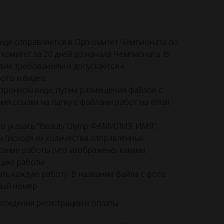
иде отправляется в Оргкомитет Чемпионата по
гкомитет за 20 дней до начала Чемпионата. В
вие требованиям и допускается к
ото и видео.
ктронном виде, путем размещения файлов с
я ссылки на папку с файлами работ на email
о указать “Beauty Olymp ФАМИЛИЯ ИМЯ”.
ы (исходя их количества отправленных
сание работы (что изображено, какими
ацию работы.
ать каждую работу. В названии файла с фото
вый номер.
хождения регистрации и оплаты