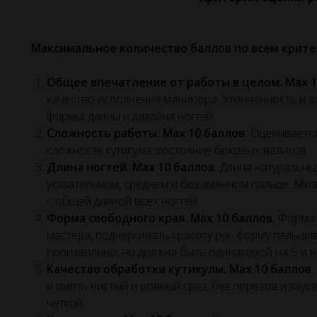
Максимальное количество баллов по всем крите
Общее впечатление от работы в целом. Max 1
качество исполнения маникюра. Утонченность и эл
формы, длины и дизайна ногтей.
Сложность работы. Max 10 баллов.
Оценивается
сложность кутикулы, состояние боковых валиков.
Длина ногтей. Max 10 баллов.
Длина натуральны
указательном, среднем и безымянном пальце. Ми
с общей длиной всех ногтей.
Форма свободного края. Max 10 баллов.
Форма 
мастера, подчеркивать красоту рук, форму пальц
произвольно, но должна быть одинаковой на 5-и н
Качество обработки кутикулы. Max 10 баллов.
и иметь чистый и ровный срез, без порезов и заус
четкой.