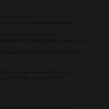
 со всех сторон:
оказать руку в разных ракурсах (анфас,
х и общем виде работы в целом;
ли объёмного объекта: крупным планом, чтобы
ку кадра: на деталях и общем виде работы в
 QHD 2160×1440, можно в FHD 1920×1080.
уты такого видео не более 100 Мб.
ими, контрастными и не смазанными.