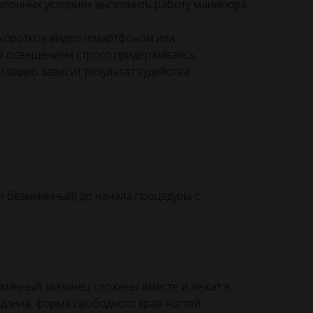
алонных условиях выполнить работу маникюра
короткое видео (смартфоном или
м освещением строго придерживаясь
 видео зависит результат судейства.
 и безымянный) до начала процедуры с
ымянный, мизинец сложены вместе и лежат в
длина, форма свободного края ногтей;