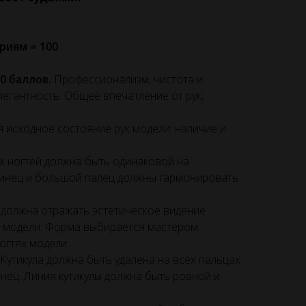
риям = 100
0 баллов.
Профессионализм, чистота и
егантность. Общее впечатление от рук,
 исходное состояние рук модели: наличие и
х ногтей должна быть одинаковой на
зинец и большой палец должны гармонировать
должна отражать эстетическое видение
ев модели. Форма выбирается мастером
огтях модели.
Кутикула должна быть удалена на всех пальцах
енец. Линия кутикулы должна быть ровной и