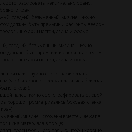
о сфотографировать максимально ровно,
бодного края;
ьный, средний, безымянный, мизинец нужно
 этом должны быть прямыми и раскрыты веером
продольные арки ногтей, длина и форма
ный, средний, безымянный, мизинец нужно
этом должны быть прямыми и раскрыты веером
продольные арки ногтей, длина и форма
ольшой палец нужно сфотографировать с
ямым (чтобы хорошо просматривались боковая
бодного края);
ьшой палец нужно сфотографировать с левой
обы хорошо просматривались боковая стенка,
края);
езымянный, мизинец сложены вместе и лежат в
толщина материала в торце;
овать торец большого пальца, чтобы хорошо