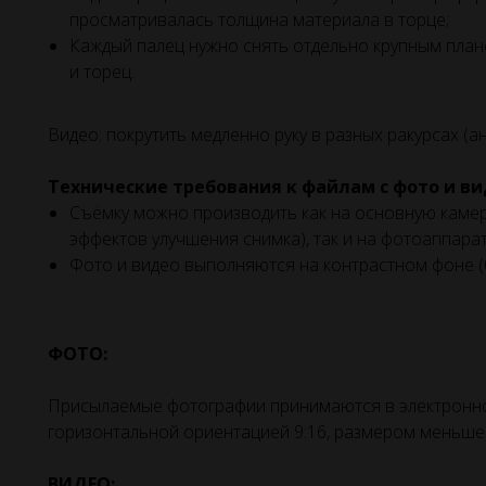
просматривалась толщина материала в торце;
Каждый палец нужно снять отдельно крупным плано
и торец.
Видео: покрутить медленно руку в разных ракурсах (ан
Технические требования к файлам с фото и ви
Съёмку можно производить как на основную камер
эффектов улучшения снимка), так и на фотоаппара
Фото и видео выполняются на контрастном фоне 
ФОТО:
Присылаемые фотографии принимаются в электронно
горизонтальной ориентацией 9:16, размером меньше
ВИДЕО: