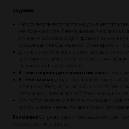
Задание
Работа выполняется мастером дома и в готовом в
электронной почте. Работа должна поступить в Ор
это время работа проходит проверку на соответст
соревнованиям. Оценивается готовая работа по ф
Для участия в Чемпионате работы подаются в эле
работами на файлообменном сервисе и направлени
Оргкомитета: beup@beolymp.ru
В теме сопроводительного письма
необходим
В теле письма
указать: порядковый номер работ
мастером работ), название работы, текстовое опи
материалами выполнена работа и на чем), номин
Если работ несколько в теле письма нужно распис
работы указать название (как в письме) и порядко
Внимание
! Отправка работ производится после про
регистрационного взноса.