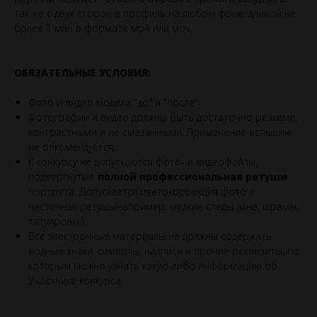
так же с двух сторон в профиль на любом фоне, длиной не
более 1 мин в формате мр4 или моv.
ОБЯЗАТЕЛЬНЫЕ УСЛОВИЯ:
Фото и видео модели "до" и "после".
Фотографии и видео должны быть достаточно резкими,
контрастными и не смазанными. Применение вспышки
не рекомендуется.
К конкурсу не допускаются фото- и видеофайлы,
подвергнутые
полной профессиональная ретуши
портрета. Допускается цветокоррекция фото и
частичная ретушь(например, мелкие следы акне, шрамы,
татуировки)
Все электронные материалы не должны содержать
водные знаки, символы, надписи и прочие реквизиты, по
которым можно узнать какую-либо информацию об
Участнике конкурса.