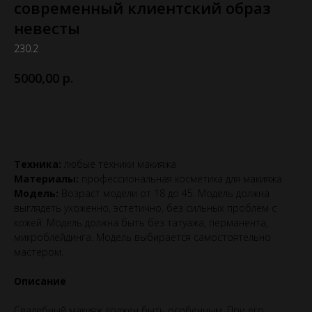
современный клиентский образ
невесты
230.2
р.
5000,00
Выбрать эту номинацию
Техника:
любые техники макияжа
Материалы:
профессиональная косметика для макияжа
Модель:
Возраст модели от 18 до 45. Модель должна
выглядеть ухоженно, эстетично, без сильных проблем с
кожей. Модель должна быть без татуажа, перманента,
микроблейдинга. Модель выбирается самостоятельно
мастером.
Описание
Свадебный макияж должен быть особенным. При его