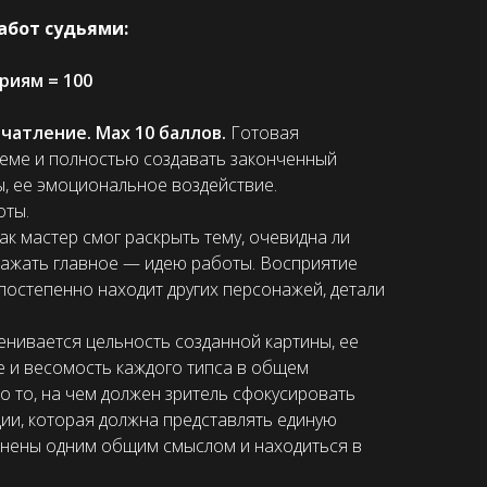
абот судьями:
риям = 100
атление. Max 10 баллов.
Готовая
еме и полностью создавать законченный
, ее эмоциональное воздействие.
оты.
ак мастер смог раскрыть тему, очевидна ли
ражать главное — идею работы. Восприятие
 постепенно находит других персонажей, детали
енивается цельность созданной картины, ее
е и весомость каждого типса в общем
о то, на чем должен зритель сфокусировать
ии, которая должна представлять единую
инены одним общим смыслом и находиться в