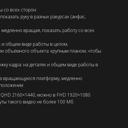
 со всех сторон:
оказать руку в разных ракурсах (анфас,
 медленно вращая, показать работу со всех
х и общем виде работы в целом;
ли объёмного объекта: крупным планом, чтобы
ку кадра: на деталях и общем виде работы в
на вращающуюся платформу, медленно
 положении.
 QHD 2160×1440, можно в FHD 1920×1080.
уты такого видео не более 100 Мб.