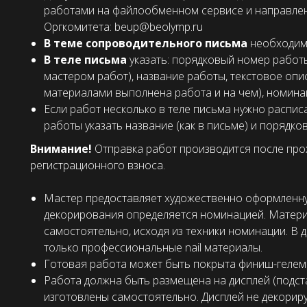
работами на файлообменном сервисе и направлени
Оргкомитета: beup@beolymp.ru
В теме сопроводительного письма
необходим
В теле письма
указать: порядковый номер работ
мастером работ), название работы, текстовое опи
материалами выполнена работа и на чем), номин
Если работ несколько в теле письма нужно распис
работы указать название (как в письме) и порядко
Внимание!
Отправка работ производится после про
регистрационного взноса.
Мастер предоставляет художественно оформленну
декорирования определяется номинацией. Матери
самостоятельно, исходя из техники номинации. В
только профессиональные nail материалы.
Готовая работа может быть покрыта финиш-гелем 
Работа должна быть размещена на дисплей (подста
изготовлены самостоятельно. Дисплей не декорир