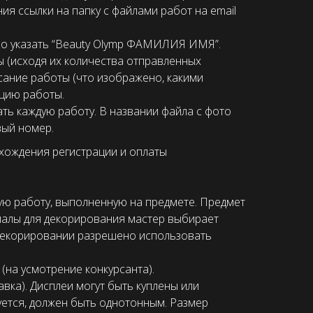
я ссылки на папку с файлами работ на email
о указать “Beauty Olymp ФАМИЛИЯ ИМЯ”.
ы (исходя их количества отправленных
сание работы (что изображено, какими
ацию работы.
ать каждую работу. В названии файла с фото
вый номер.
хождения регистрации и оплаты
ю работу, выполненную на предмете. Предмет
алы для декорирования мастер выбирает
 декорировании разрешено использовать
(на усмотрение конкурсанта).
вка). Дисплеи могут быть куплены или
уется, должен быть однотонным. Размер