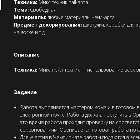
Техника:
Микс техник nail-арта
Тема:
Свободная
Материалы:
любые материалы нейл-арта
Предмет декорирования:
шкатулки, коробки для х
на доске и т.д.
Описание
Техника:
Микс нейл-техник — использование всех ви
Задание
Работа выполняется мастером дома и в готовом в
электронной почте. Работа должна поступить в Ор
это время работа проходит проверку на соответст
соревнованиям. Оценивается готовая работа по ф
Для участия в Чемпионате работы подаются в эле