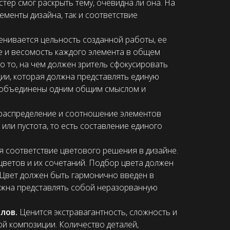
тер смог раскрыть тему, очевидна ли она. На
ементы дизайна, так и соответствие
енивается цельность созданной работы, ее
е и весомость каждого элемента в общем
о то, на чем должен зритель сфокусировать
ии, которая должна представлять единую
ь объединены одним общим смыслом и
распределение и соотношение элементов
или пустота, то есть составление единого
 соответствие цветового решения в дизайне.
цветов и их сочетаний. Подбор цвета должен
 Цвет должен быть гармонично введен в
лжна представлять собой неразорванную
ллов.
Ценится экстравагантность, сложность и
й композиции. Количество деталей,