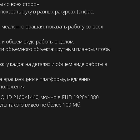
 со всех сторон:
оказать руку в разных ракурсах (анфас,
 медленно вращая, показать работу со всех
х и общем виде работы в целом;
ли объёмного объекта: крупным планом, чтобы
ку кадра: на деталях и общем виде работы в
на вращающуюся платформу, медленно
 положении.
 QHD 2160×1440, можно в FHD 1920×1080.
уты такого видео не более 100 Мб.