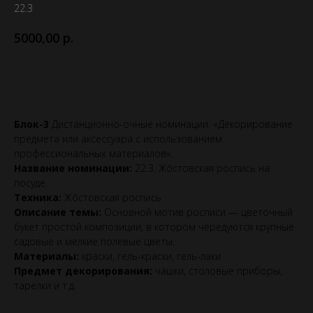
22.3
р.
5000,00
Выбрать эту номинацию
Блок-3
Дистанционно-очные номинации. «Декорирование
предмета или аксессуара с использованием
профессиональных материалов».
Название номинации:
22.3. Жо́стовская роспись на
посуде.
Техника:
Жо́стовская роспись
Описание темы:
Основной мотив росписи — цветочный
букет простой композиции, в котором чередуются крупные
садовые и мелкие полевые цветы.
Материалы:
краски, гель-краски, гель-лаки
Предмет декорирования:
чашки, столовые приборы,
тарелки и т.д.