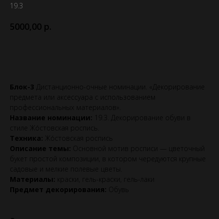
19.3
р.
5000,00
Выбрать эту номинацию
Блок-3
Дистанционно-очные номинации. «Декорирование
предмета или аксессуара с использованием
профессиональных материалов».
Название номинации:
19.3. Декорирование обуви в
стиле Жо́стовская роспись.
Техника:
Жо́стовская роспись
Описание темы:
Основной мотив росписи — цветочный
букет простой композиции, в котором чередуются крупные
садовые и мелкие полевые цветы.
Материалы:
краски, гель-краски, гель-лаки
Предмет декорирования:
Обувь