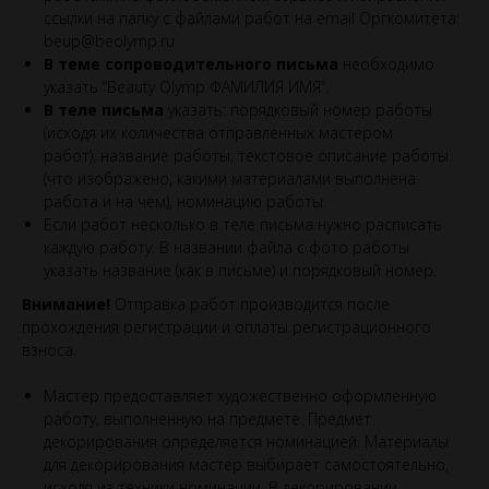
ссылки на папку с файлами работ на email Оргкомитета:
beup@beolymp.ru
В теме сопроводительного письма
необходимо
указать “Beauty Olymp ФАМИЛИЯ ИМЯ”.
В теле письма
указать: порядковый номер работы
(исходя их количества отправленных мастером
работ), название работы, текстовое описание работы
(что изображено, какими материалами выполнена
работа и на чем), номинацию работы.
Если работ несколько в теле письма нужно расписать
каждую работу. В названии файла с фото работы
указать название (как в письме) и порядковый номер.
Внимание!
Отправка работ производится после
прохождения регистрации и оплаты регистрационного
взноса.
Мастер предоставляет художественно оформленную
работу, выполненную на предмете. Предмет
декорирования определяется номинацией. Материалы
для декорирования мастер выбирает самостоятельно,
исходя из техники номинации. В декорировании