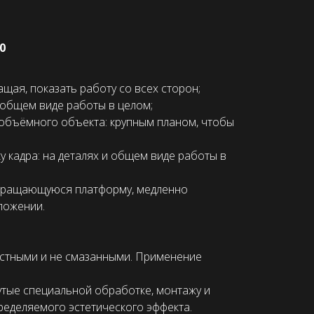
0
щая, показать работу со всех сторон;
 общем виде работы в целом;
 объёмного объекта: крупным планом, чтобы
 кадра: на деталях и общем виде работы в
 вращающуюся платформу, медленно
ложении.
астными и не смазанными. Применение
нутые специальной обработке, монтажу и
ределяемого эстетического эффекта.