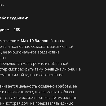
ы.
абот судьями:
риям = 100
атление. Max 10 баллов.
Готовая
еме и полностью создавать законченный
, ее эмоциональное воздействие.
оты.
пределяется мастером или выбранной
тер смог раскрыть тему, очевидна ли она. На
ементы дизайна, так и соответствие
енивается цельность созданной работы, ее
е и весомость каждого элемента в общем
о то, на чем должен зритель сфокусировать
ии, которая должна представлять единую