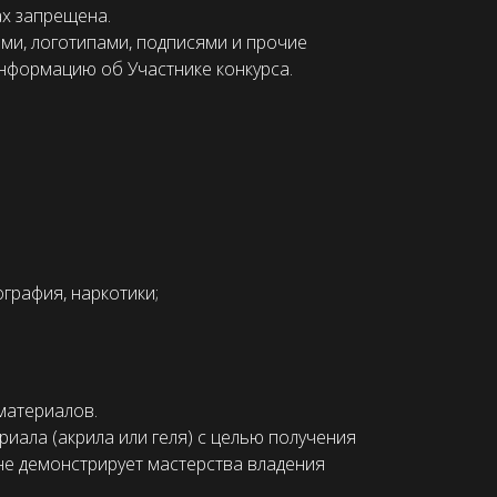
ах запрещена.
ми, логотипами, подписями и прочие
информацию об Участнике конкурса.
графия, наркотики;
материалов.
иала (акрила или геля) с целью получения
не демонстрирует мастерства владения