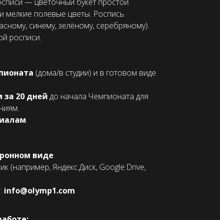
росписи — цветочный букет простой
и мелкие полевые цветы. Роспись
сному, синему, зелёному, серебряному).
ой росписи.
пионата
(дома/в студии) и в готовом виде
 за 20 дней
до начала Чемпионата для
ниям.
риалам
.
тронном виде
:
 (например, Яндекс.Диск, Google.Drive,
:
info@olymp1.com
работе: