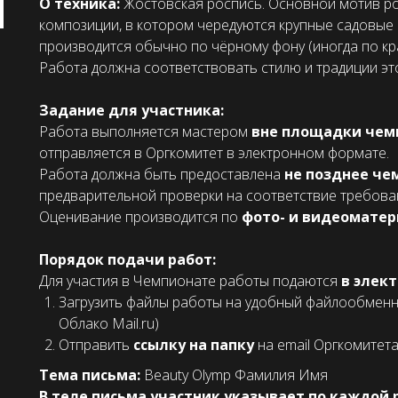
О техника:
Жо́стовская ро́спись. Основной мотив 
композиции, в котором чередуются крупные садовые 
производится обычно по чёрному фону (иногда по кра
Работа должна соответствовать стилю и традиции эт
Задание для участника:
Работа выполняется мастером
вне площадки чем
отправляется в Оргкомитет в электронном формате.
Работа должна быть предоставлена
не позднее чем
предварительной проверки на соответствие требова
Оценивание производится по
фото- и видеомате
Порядок подачи работ:
Для участия в Чемпионате работы подаются
в элек
Загрузить файлы работы на удобный файлообменник
Облако Mail.ru)
Отправить
ссылку на папку
на email Оргкомитета
Тема письма:
Beauty Olymp Фамилия Имя
В теле письма участник указывает по каждой 