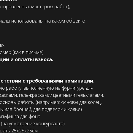
отправленных мастером работ);
риалы использованы, на каком объекте
о.
мер (как в письме)
ции и оплаты взноса.
тветствии с требованиями номинации
:
ю работу, выполненную на фурнитуре для
сками, гель-красками/ цветными гель-лаками.
основы работы (например: основы для колец,
ы для брошей, для подвесок и колье).
пуфинга для фона.
(на усмотрение конкурсанта).
шать 25х25х25см.