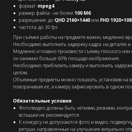
формат:
mpeg4
размер файла - не более
100 Мб
разрешение: до
QHD 2160×1440
или
FHD 1920×108
частота: до 30 fps
При съёмке работы на предмете важно, медленно вра
Необходимо выполнить задержку кадра: на деталях и
Медленно и плавно произвести съёмку плоского или
он занимал больше 60% площади изображения;
Необходимо приблизить камеру и выполнить задержку
целом;
Объемные предметы можно показать, установив на
поворачивая её, а камеру зафиксировать в одном по
Обязательные условия
Фото/видео должны быть чёткими, резкими, контр
вспышки не рекомендуется.
К конкурсу не допускаются фото и видео, подверг
ретуши, направленные на улучшение визуально оп