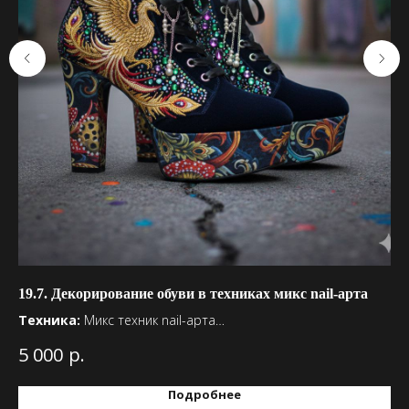
19.7. Декорирование обуви в техниках микс nail-арта
30
Са
Техника:
Микс техник nail-арта
Тема:
Свободная
На
р.
5 000
Материалы:
любые материалы нейл-арта
ди
5 
Предмет декорирования:
Обувь
Те
Подробнее
Оп