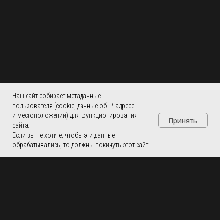
Наш сайт собирает метаданные
пользователя (cookie, данные об IP-адресе
и местоположении) для функционирования
ERROR: Category is not found
Принять
сайта.
Если вы не хотите, чтобы эти данные
обрабатывались, то должны покинуть этот сайт.