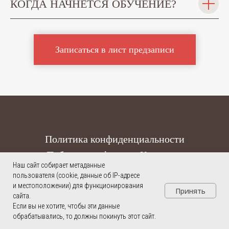
КОГДА НАЧНЁТСЯ ОБУЧЕНИЕ?
Записаться в лист предзаписи
Политика конфиденциальности
Публичная оферта
Контакты
Наш сайт собирает метаданные
пользователя (cookie, данные об IP-адресе
ИП Басманова Татьяна Анатольевна © 2022
и местоположении) для функционирования
Принять
ИНН 164800411600
сайта.
ОГРН 321169000110422
Если вы не хотите, чтобы эти данные
обрабатывались, то должны покинуть этот сайт.
Вернуться наверх