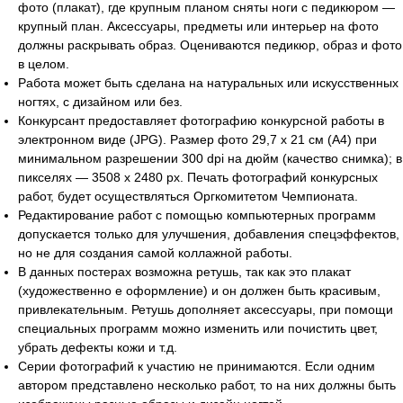
фото (плакат), где крупным планом сняты ноги с педикюром —
крупный план. Аксессуары, предметы или интерьер на фото
должны раскрывать образ. Оцениваются педикюр, образ и фото
в целом.
Работа может быть сделана на натуральных или искусственных
ногтях, с дизайном или без.
️Конкурсант предоставляет фотографию конкурсной работы в
электронном виде (JPG). Размер фото 29,7 х 21 см (А4) при
минимальном разрешении 300 dpi на дюйм (качество снимка); в
пикселях — 3508 х 2480 px. Печать фотографий конкурсных
работ, будет осуществляться Оргкомитетом Чемпионата.
Редактирование работ с помощью компьютерных программ
допускается только для улучшения, добавления спецэффектов,
но не для создания самой коллажной работы.
В данных постерах возможна ретушь, так как это плакат
(художественно е оформление) и он должен быть красивым,
привлекательным. Ретушь дополняет аксессуары, при помощи
специальных программ можно изменить или почистить цвет,
убрать дефекты кожи и т.д.
Серии фотографий к участию не принимаются. Если одним
автором представлено несколько работ, то на них должны быть